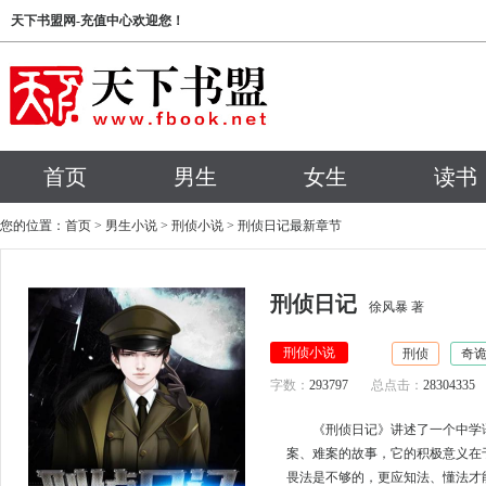
天下书盟网-充值中心欢迎您！
首页
男生
女生
读书
您的位置：
首页
>
男生小说
>
刑侦小说
> 刑侦日记最新章节
刑侦日记
徐风暴 著
刑侦小说
刑侦
奇
字数：
293797
总点击：
28304335
《刑侦日记》讲述了一个中学
案、难案的故事，它的积极意义在
畏法是不够的，更应知法、懂法才