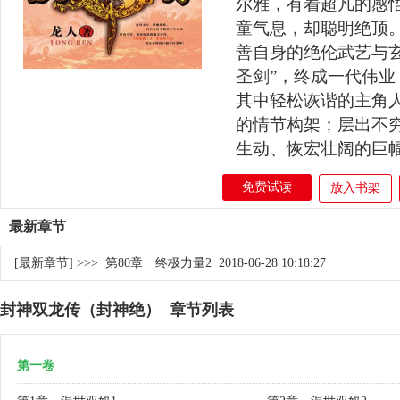
尔雅，有着超凡的感
童气息，却聪明绝顶
善自身的绝伦武艺与玄
圣剑”，终成一代伟
其中轻松诙谐的主角
的情节构架；层出不
生动、恢宏壮阔的巨
免费试读
放入书架
最新章节
[最新章节] >>>
第80章 终极力量2
2018-06-28 10:18:27
封神双龙传（封神绝） 章节列表
第一卷