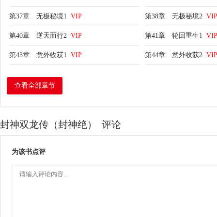
第37章 无极秘境1
VIP
第38章 无极秘境2
VI
第40章 逆天而行2
VIP
第41章 轮回重生1
VI
第43章 意外收获1
VIP
第44章 意外收获2
VI
查看全部章节
封神双龙传（封神绝） 评论
为该书点评