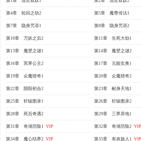
第1章 混世双奴1
第2章 混世双奴2
第4章 轮回之劫2
第5章 魔尊传法1
第7章 隐身咒语1
第8章 隐身咒语2
第10章 万妖之后2
第11章 生死大劫1
第13章 魔壁之谜1
第14章 魔壁之谜2
第16章 冥界公主2
第17章 元能玄奥1
第19章 众魔猎奇1
第20章 众魔猎奇2
第22章 阴阳初合2
第23章 献身天地1
第25章 轩辕图录1
第26章 轩辕图录2
第28章 死后奇遇2
第29章 三界异地1
第31章 奇湖历险1
VIP
第32章 奇湖历险2
VI
第34章 魔心结界2
VIP
第35章 有炎族人1
VI