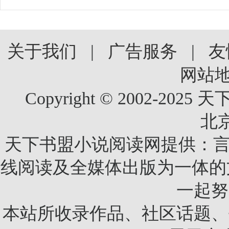
关于我们
|
广告服务
|
友
网站
Copyright © 2002-2025 天
北
天下书盟小说阅读网提供：言
线阅读及全媒体出版为一体的
一起努
本站所收录作品、社区话题、