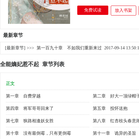
免费试读
放入书架
最新章节
[最新章节] >>>
第一百九十章 不如我们重新来过
2017-09-14 13:50:
全能嫡妃惹不起 章节列表
正文
第一章 自费穿越
第二章 好大一顶绿帽
第四章 将军哥哥回来了
第五章 投怀送抱
第七章 狭路相逢妖女胜
第八章 红杏枝头春意
第十章 没有最倒霉，只有更倒霉
第十一章 诡异的圣旨