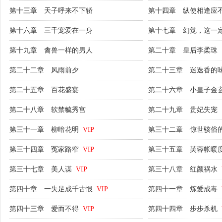
第十三章 天子呼来不下轿
第十四章 纵使相逢应
第十六章 三千宠爱在一身
第十七章 幻觉，这一
第十九章 禽兽一样的男人
第二十章 皇后李柔珠
第二十二章 风雨前夕
第二十三章 迷迭香的
第二十五章 百花盛宴
第二十六章 小皇子金
第二十八章 软禁毓秀宫
第二十九章 贵妃失宠
第三十一章 柳暗花明
VIP
第三十二章 惊世骇俗
第三十四章 冤家路窄
VIP
第三十五章 芙蓉帐暖
第三十七章 美人谋
VIP
第三十八章 红颜祸水
第四十章 一失足成千古恨
VIP
第四十一章 炼爱成毒
第四十三章 爱而不得
VIP
第四十四章 步步杀机