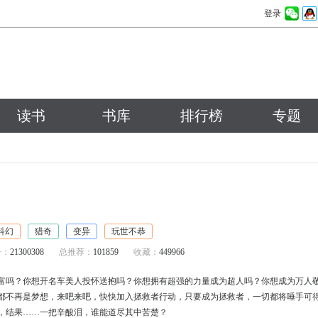
登录
读书
书库
排行榜
专题
科幻
猎奇
变异
玩世不恭
：
21300308
总推荐：
101859
收藏：
449966
富吗？你想开名车美人投怀送抱吗？你想拥有超强的力量成为超人吗？你想成为万人
都不再是梦想，来吧来吧，快快加入拯救者行动，只要成为拯救者，一切都将唾手可
，结果……一把辛酸泪，谁能道尽其中苦楚？