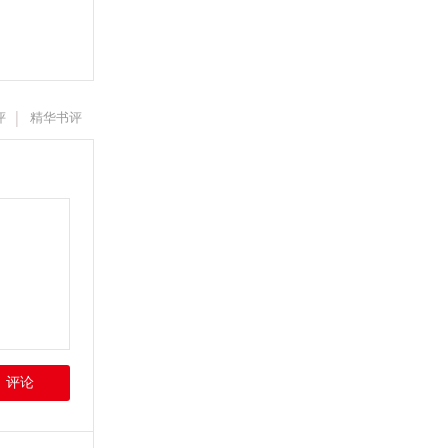
评
精华书评
评论