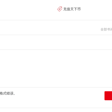
充值天下币
全部书
成格式错误。